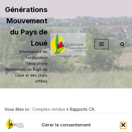
Générations
Aller
Mouvement
au
contenu
du Pays de
Loué
Informations de
l'association
Générations
Mouvement du Pays de
Loué et des clubs
affiliés
Vous êtes ici :
Comptes-rendus
»
Rapports CA
Rapports CA
Gérer le consentement