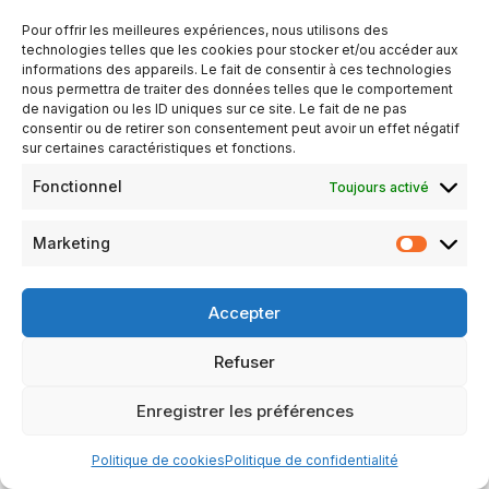
Pour offrir les meilleures expériences, nous utilisons des
technologies telles que les cookies pour stocker et/ou accéder aux
Les rapports du conseil d’administration
informations des appareils. Le fait de consentir à ces technologies
nous permettra de traiter des données telles que le comportement
de navigation ou les ID uniques sur ce site. Le fait de ne pas
consentir ou de retirer son consentement peut avoir un effet négatif
sur certaines caractéristiques et fonctions.
Fonctionnel
Toujours activé
Marketing
Accepter
Refuser
Mentions légales
Politique de confidentialité
Enregistrer les préférences
Politique de cookies (UE)
Politique de cookies
Politique de confidentialité
Neve
| Propulsé par
WordPress