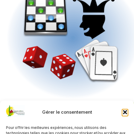
Gérer le consentement
QUAND
Pour offrir les meilleures expériences, nous utilisons des
27 mars 2025
technologies telles que les cookies pour stocker et/ou accéder aux