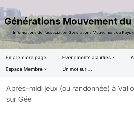
Aller
Générations Mouvement du 
au
contenu
Informations de l'association Générations Mouvement du Pays de
En première page
Évènements planifiés
A
Espace Membre
Un mot sur …
Après-midi jeux (ou randonnée) à Vall
sur Gée