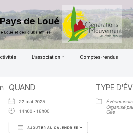
Pays de Loué
 Loué et des clubs affiliés
ctivités
L’association
Comptes-rendus
QUAND
TYPE D’É
on
22 mai 2025
Évènements
Organisé par
14h00 - 18h00
Gée
AJOUTER AU CALENDRIER