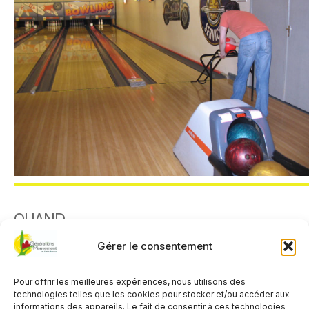
QUAND
Gérer le consentement
3 juin 2025
9h30
Pour offrir les meilleures expériences, nous utilisons des
technologies telles que les cookies pour stocker et/ou accéder aux
informations des appareils. Le fait de consentir à ces technologies