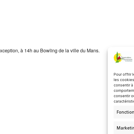
ier Google
iCalendar
xception, à 14h au Bowling de la ville du Mans.
Pour offrir
les cookies
consentir à
comportemen
consentir o
caractérist
Fonctio
Marketi