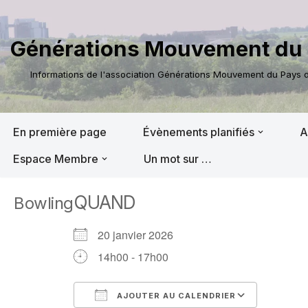
Aller
Générations Mouvement du 
au
contenu
Informations de l'association Générations Mouvement du Pays de
En première page
Évènements planifiés
A
Espace Membre
Un mot sur …
QUAND
Bowling
20 janvier 2026
14h00 - 17h00
AJOUTER AU CALENDRIER