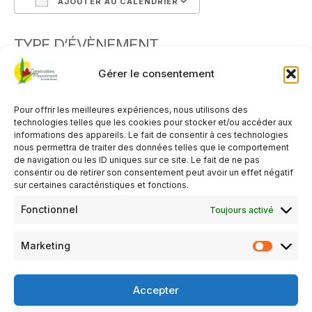
AJOUTER AU CALENDRIER
Télécharger ICS
Calendrier Google
TYPE D’ÉVÈNEMENT
Gérer le consentement
Organisé par le Club de Tassillé
Activité gratuite
,
Ouvert à tous
Pour offrir les meilleures expériences, nous utilisons des
technologies telles que les cookies pour stocker et/ou accéder aux
informations des appareils. Le fait de consentir à ces technologies
Activité gratuite pour les visiteurs
nous permettra de traiter des données telles que le comportement
de navigation ou les ID uniques sur ce site. Le fait de ne pas
consentir ou de retirer son consentement peut avoir un effet négatif
3 € le mètre pour les exposants.
sur certaines caractéristiques et fonctions.
Rue principale
Fonctionnel
Toujours activé
Restauration et buvette sur place.
Marketing
renseignements et inscription au 06 16 23 70 05,
Accepter
par mail : generations.mouvement.tassille@gmail.com