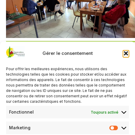
Gérer le consentement
QUAND
Pour offrir les meilleures expériences, nous utilisons des
17 février 2026
technologies telles que les cookies pour stocker et/ou accéder aux
14h00 - 17h00
informations des appareils. Le fait de consentir à ces technologies
nous permettra de traiter des données telles que le comportement
de navigation ou les ID uniques sur ce site. Le fait de ne pas
consentir ou de retirer son consentement peut avoir un effet négatif
AJOUTER AU CALENDRIER
sur certaines caractéristiques et fonctions.
Télécharger ICS
Calendrier Google
Fonctionnel
Toujours activé
TYPE D’ÉVÈNEMENT
Marketing
Évènements