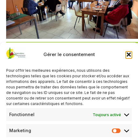
Gérer le consentement
QUAND
Pour offrir les meilleures expériences, nous utilisons des
7 juillet 2026
technologies telles que les cookies pour stocker et/ou accéder aux
14h00 - 17h00
informations des appareils. Le fait de consentir à ces technologies
nous permettra de traiter des données telles que le comportement
de navigation ou les ID uniques sur ce site. Le fait de ne pas
consentir ou de retirer son consentement peut avoir un effet négatif
AJOUTER AU CALENDRIER
sur certaines caractéristiques et fonctions.
Télécharger ICS
Calendrier Google
Fonctionnel
Toujours activé
TYPE D’ÉVÈNEMENT
Marketing
Évènements