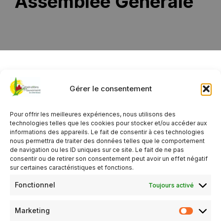
Assemblée Générale
PROCHAIN ÉVÈNEMENT
Gérer le consentement
Assemblée Générale extraordinaire à Loué
- 4 décembre
Pour offrir les meilleures expériences, nous utilisons des
2026 - 0h00
technologies telles que les cookies pour stocker et/ou accéder aux
informations des appareils. Le fait de consentir à ces technologies
Tout voir
nous permettra de traiter des données telles que le comportement
de navigation ou les ID uniques sur ce site. Le fait de ne pas
consentir ou de retirer son consentement peut avoir un effet négatif
sur certaines caractéristiques et fonctions.
DESCRIPTION
Fonctionnel
Toujours activé
ÉVÈNEMENTS À VENIR
Marketing