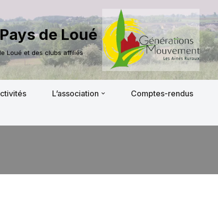
Pays de Loué
 Loué et des clubs affiliés
ctivités
L’association
Comptes-rendus