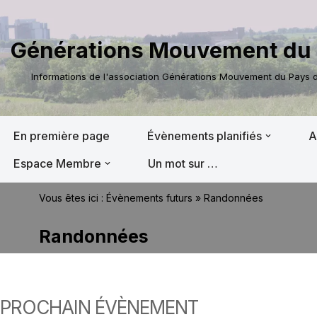
Aller
Générations Mouvement du 
au
contenu
Informations de l'association Générations Mouvement du Pays de
En première page
Évènements planifiés
A
Espace Membre
Un mot sur …
Vous êtes ici :
Évènements futurs
»
Randonnées
Randonnées
PROCHAIN ÉVÈNEMENT