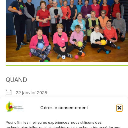
QUAND
22 janvier 2025
11h00 - 12h00
Gérer le consentement
AJOUTER AU CALENDRIER
Pour offrir les meilleures expériences, nous utilisons des
Télécharger ICS
Calendrier Google
technologies telles que les cookies pour stocker et/ou accéder aux