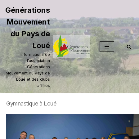
Générations
Aller
Mouvement
au
contenu
du Pays de
Loué
Informations de
l'association
Générations
Mouvement du Pays de
Loué et des clubs
affiliés
Gymnastique à Loué