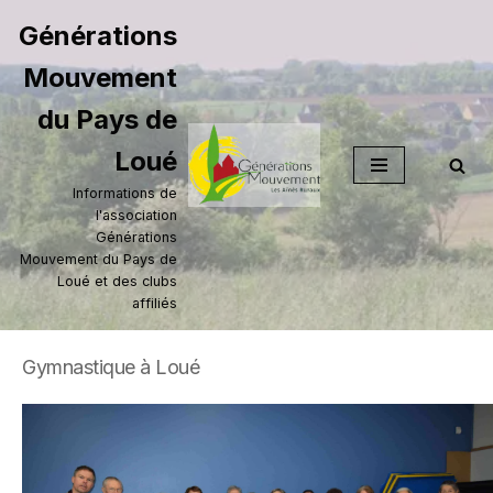
Générations
Aller
Mouvement
au
contenu
du Pays de
Loué
Informations de
l'association
Générations
Mouvement du Pays de
Loué et des clubs
affiliés
Gymnastique à Loué