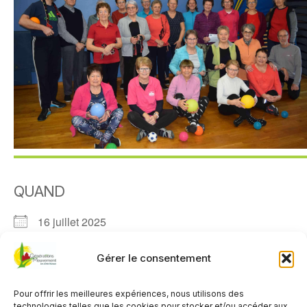
QUAND
16 juillet 2025
11h00 - 12h00
Gérer le consentement
AJOUTER AU CALENDRIER
Pour offrir les meilleures expériences, nous utilisons des
Télécharger ICS
Calendrier Google
technologies telles que les cookies pour stocker et/ou accéder aux