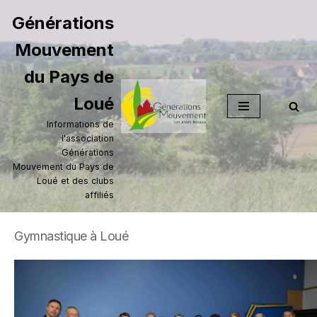
Générations
Aller
Mouvement
au
contenu
du Pays de
Loué
Informations de
l'association
Générations
Mouvement du Pays de
Loué et des clubs
affiliés
Gymnastique à Loué