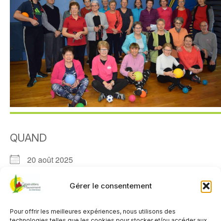
QUAND
20 août 2025
11h00 - 12h00
Gérer le consentement
AJOUTER AU CALENDRIER
Pour offrir les meilleures expériences, nous utilisons des
Télécharger ICS
Calendrier Google
technologies telles que les cookies pour stocker et/ou accéder aux