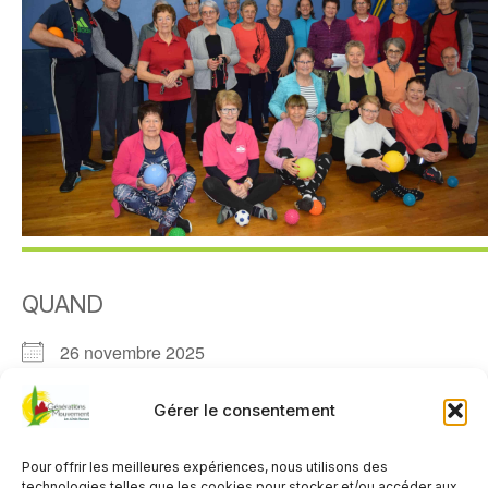
QUAND
26 novembre 2025
11h00 - 12h00
Gérer le consentement
AJOUTER AU CALENDRIER
Pour offrir les meilleures expériences, nous utilisons des
Télécharger ICS
Calendrier Google
technologies telles que les cookies pour stocker et/ou accéder aux