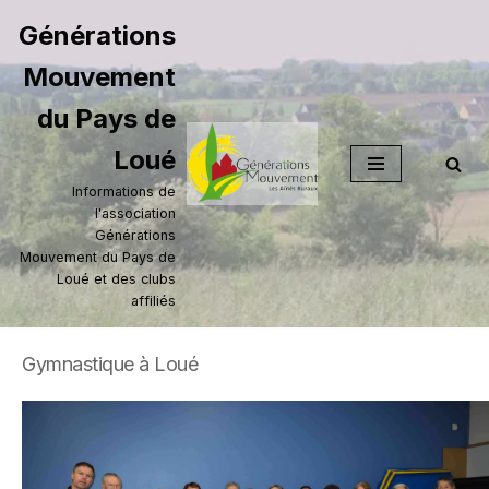
Générations
Aller
Mouvement
au
contenu
du Pays de
Loué
Informations de
l'association
Générations
Mouvement du Pays de
Loué et des clubs
affiliés
Gymnastique à Loué