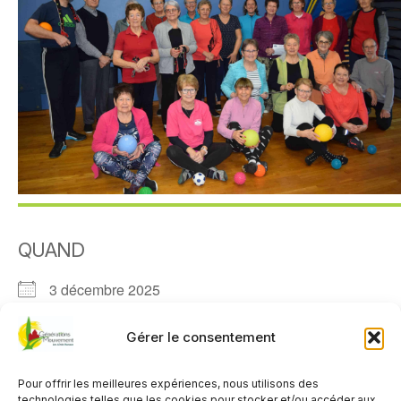
QUAND
3 décembre 2025
11h00 - 12h00
Gérer le consentement
AJOUTER AU CALENDRIER
Pour offrir les meilleures expériences, nous utilisons des
Télécharger ICS
Calendrier Google
technologies telles que les cookies pour stocker et/ou accéder aux