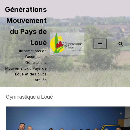
Générations
Aller
Mouvement
au
contenu
du Pays de
Loué
Informations de
l'association
Générations
Mouvement du Pays de
Loué et des clubs
affiliés
Gymnastique à Loué