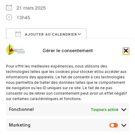
21 mars 2025
13h45
AJOUTER AU CALENDRIER
Télécharger ICS
Calendrier Google
Gérer le consentement
TYPE D’ÉVÈNEMENT
Évènements
Organisé par GM-Département
Pour offrir les meilleures expériences, nous utilisons des
technologies telles que les cookies pour stocker et/ou accéder aux
Activité payante
informations des appareils. Le fait de consentir à ces technologies
nous permettra de traiter des données telles que le comportement
de navigation ou les ID uniques sur ce site. Le fait de ne pas
consentir ou de retirer son consentement peut avoir un effet négatif
Concours Questions pour un Après-midi à Tuffé.
sur certaines caractéristiques et fonctions.
Fonctionnel
Toujours activé
Réservation de tablées par le responsable de Club qui
transmet à GM-PaysDeLoué qui transmet à la fédération
départementale.
Marketing