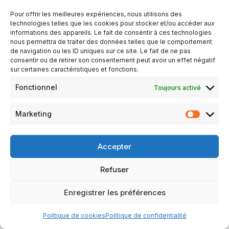
10h00 - 12h00
Pour offrir les meilleures expériences, nous utilisons des
technologies telles que les cookies pour stocker et/ou accéder aux
informations des appareils. Le fait de consentir à ces technologies
AJOUTER AU CALENDRIER
nous permettra de traiter des données telles que le comportement
Télécharger ICS
Calendrier Google
de navigation ou les ID uniques sur ce site. Le fait de ne pas
consentir ou de retirer son consentement peut avoir un effet négatif
TYPE D’ÉVÈNEMENT
sur certaines caractéristiques et fonctions.
Évènements
Fonctionnel
Toujours activé
Marketing
Réunion des responsables SAGA des Clubs, à Loué
Accepter
Refuser
Mentions légales
Politique de confidentialité
Enregistrer les préférences
Politique de cookies (UE)
Politique de cookies
Politique de confidentialité
Neve
| Propulsé par
WordPress