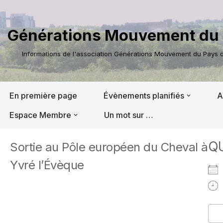
Aller
Générations Mouvement du 
au
contenu
Informations de l'association Générations Mouvement du Pays de
En première page
Évènements planifiés
A
Espace Membre
Un mot sur …
Q
Sortie au Pôle européen du Cheval à
Yvré l’Évèque