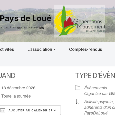
Pays de Loué
 Loué et des clubs affiliés
ctivités
L’association
Comptes-rendus
UAND
TYPE D’ÉVÈ
18 décembre 2026
Évènements
Organisé par G
Toute la journée
Activité payante
,
adhérents d'un cl
AJOUTER AU CALENDRIER
PaysDeLoué