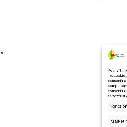
Télécharger ICS
Calendrier Google
ent.
Pour offrir
les cookies
consentir à
comportemen
consentir o
caractérist
Fonctio
Marketi