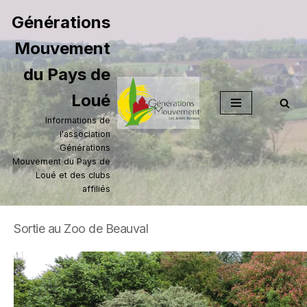
Générations
Aller
Mouvement
au
contenu
du Pays de
Loué
Informations de
l'association
Générations
Mouvement du Pays de
Loué et des clubs
affiliés
Sortie au Zoo de Beauval