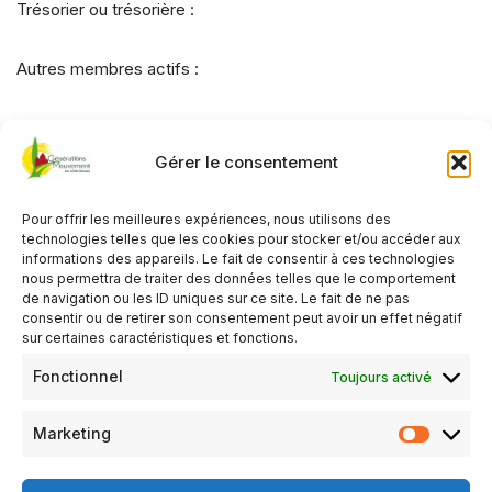
Trésorier ou trésorière :
Autres membres actifs :
Description du club (nb d’adhérents ses
Gérer le consentement
activités, …)
Pour offrir les meilleures expériences, nous utilisons des
technologies telles que les cookies pour stocker et/ou accéder aux
informations des appareils. Le fait de consentir à ces technologies
nous permettra de traiter des données telles que le comportement
de navigation ou les ID uniques sur ce site. Le fait de ne pas
consentir ou de retirer son consentement peut avoir un effet négatif
Laisser un commentaire
sur certaines caractéristiques et fonctions.
Vous devez
vous connecter
pour publier un
Fonctionnel
Toujours activé
commentaire.
Marketing