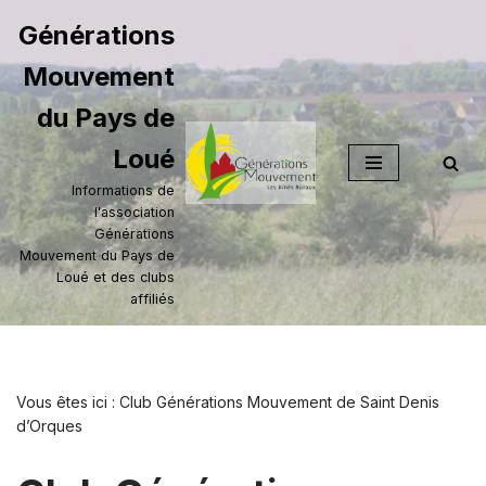
Générations
Aller
Mouvement
au
contenu
du Pays de
Loué
Informations de
l'association
Générations
Mouvement du Pays de
Loué et des clubs
affiliés
Vous êtes ici :
Club Générations Mouvement de Saint Denis
d’Orques