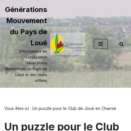
Générations
Aller
Mouvement
au
contenu
du Pays de
Loué
Informations de
l'association
Générations
Mouvement du Pays de
Loué et des clubs
affiliés
Vous êtes ici :
Un puzzle pour le Club de Joué en Charnie
Un puzzle pour le Club