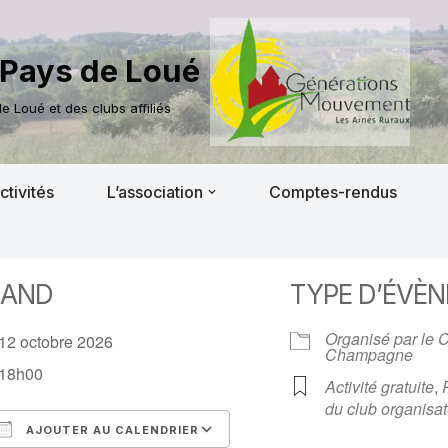
Pays de Loué
 Loué et des clubs affiliés
ctivités
L’association
Comptes-rendus
AND
TYPE D’ÉVÈ
Organisé par le 
12 octobre 2026
Champagne
18h00
Activité gratuite
,
du club organisat
AJOUTER AU CALENDRIER