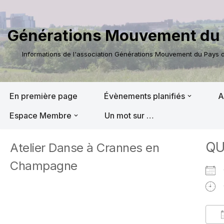
Aller
Générations Mouvement du 
au
contenu
Informations de l'association Générations Mouvement du Pays de
En première page
Évènements planifiés
A
Espace Membre
Un mot sur …
QU
Atelier Danse à Crannes en
Champagne