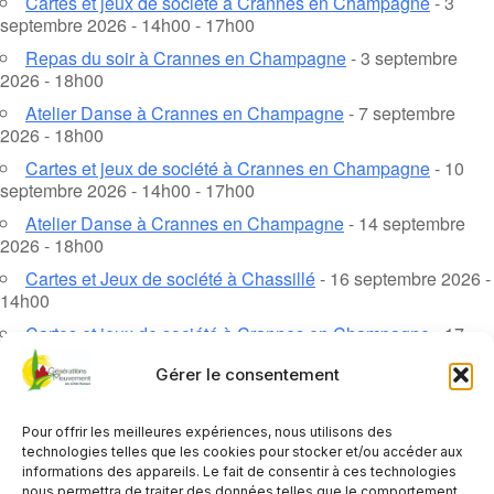
Cartes et jeux de société à Crannes en Champagne
- 3
septembre 2026 - 14h00 - 17h00
Repas du soir à Crannes en Champagne
- 3 septembre
2026 - 18h00
Atelier Danse à Crannes en Champagne
- 7 septembre
2026 - 18h00
Cartes et jeux de société à Crannes en Champagne
- 10
septembre 2026 - 14h00 - 17h00
Atelier Danse à Crannes en Champagne
- 14 septembre
2026 - 18h00
Cartes et Jeux de société à Chassillé
- 16 septembre 2026 -
14h00
Cartes et jeux de société à Crannes en Champagne
- 17
septembre 2026 - 14h00 - 17h00
Gérer le consentement
Atelier Danse à Crannes en Champagne
- 21 septembre
2026 - 18h00
Pour offrir les meilleures expériences, nous utilisons des
Cartes et jeux de société à Crannes en Champagne
- 24
technologies telles que les cookies pour stocker et/ou accéder aux
septembre 2026 - 14h00 - 17h00
informations des appareils. Le fait de consentir à ces technologies
nous permettra de traiter des données telles que le comportement