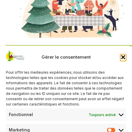
Gérer le consentement
QUAND
Pour offrir les meilleures expériences, nous utilisons des
10 décembre 2026
technologies telles que les cookies pour stocker et/ou accéder aux
13h00
informations des appareils. Le fait de consentir à ces technologies
nous permettra de traiter des données telles que le comportement
de navigation ou les ID uniques sur ce site. Le fait de ne pas
consentir ou de retirer son consentement peut avoir un effet négatif
AJOUTER AU CALENDRIER
sur certaines caractéristiques et fonctions.
Télécharger ICS
Calendrier Google
Fonctionnel
Toujours activé
TYPE D’ÉVÈNEMENT
Marketing
Évènements
Organisé par le Club de Joué en Charnie