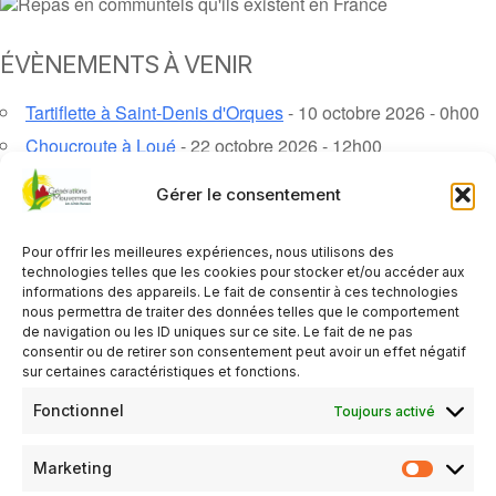
ÉVÈNEMENTS À VENIR
Tartiflette à Saint-Denis d'Orques
- 10 octobre 2026 - 0h00
Choucroute à Loué
- 22 octobre 2026 - 12h00
Thé dansant à Vallon sur Gée
- 26 novembre 2026 - 0h00
Gérer le consentement
Soirée Cabaret à Crannes en Champagne
- 3 décembre
2026 - 0h00
Pour offrir les meilleures expériences, nous utilisons des
Bûche de Noël à Coulans sur Gée
- 3 décembre 2026 -
technologies telles que les cookies pour stocker et/ou accéder aux
12h00
informations des appareils. Le fait de consentir à ces technologies
nous permettra de traiter des données telles que le comportement
Repas de Noël à Loué
- 3 décembre 2026 - 12h00
de navigation ou les ID uniques sur ce site. Le fait de ne pas
consentir ou de retirer son consentement peut avoir un effet négatif
Repas de Noël à Brains sur Gée
- 5 décembre 2026 - 12h00
sur certaines caractéristiques et fonctions.
Repas de Noël à Épineu
- 6 décembre 2026 - 0h00
Fonctionnel
Toujours activé
Repas de Noël à Joué en Charnie
- 10 décembre 2026 -
13h00
Marketing
Bûche de Noël à Vallon sur Gée
- 11 décembre 2026 - 0h00