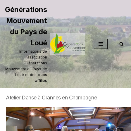
Générations
Aller
Mouvement
au
contenu
du Pays de
Loué
Informations de
l'association
Générations
Mouvement du Pays de
Loué et des clubs
affiliés
Atelier Danse à Crannes en Champagne