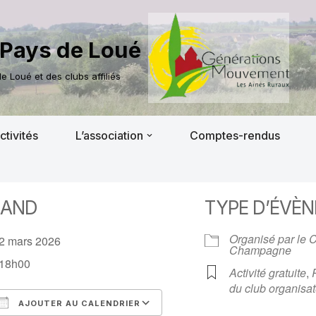
Pays de Loué
 Loué et des clubs affiliés
ctivités
L’association
Comptes-rendus
AND
TYPE D’ÉVÈ
Organisé par le 
2 mars 2026
Champagne
18h00
Activité gratuite
,
du club organisat
AJOUTER AU CALENDRIER