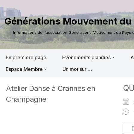
Aller
Générations Mouvement du 
au
contenu
Informations de l'association Générations Mouvement du Pays de
En première page
Évènements planifiés
A
Espace Membre
Un mot sur …
QU
Atelier Danse à Crannes en
Champagne