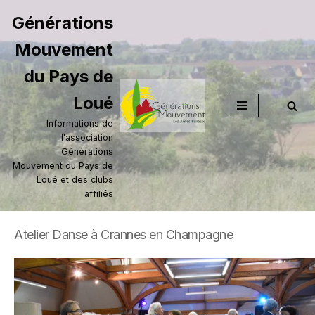
Générations
Aller
Mouvement
au
contenu
du Pays de
Loué
Informations de
l'association
Générations
Mouvement du Pays de
Loué et des clubs
affiliés
Atelier Danse à Crannes en Champagne