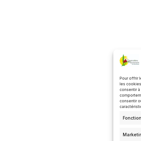
rger ICS
Calendrier Google
Pour offrir
les cookies
consentir à
comportemen
consentir o
caractérist
Fonctio
Marketi