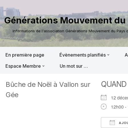
Aller
Générations Mouvement du 
au
contenu
Informations de l'association Générations Mouvement du Pays de
En première page
Évènements planifiés
A
Espace Membre
Un mot sur …
QUAND
Bûche de Noël à Vallon sur
Gée
12 déc
12h00 -
AJOU