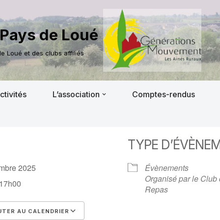
Pays de Loué
 Loué et des clubs affiliés
ctivités
L’association
Comptes-rendus
TYPE D’ÉVÈNE
embre 2025
Évènements
Organisé par le Club
 17h00
Repas
TER AU CALENDRIER