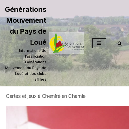
Générations
Aller
Mouvement
au
contenu
du Pays de
Loué
Informations de
l'association
Générations
Mouvement du Pays de
Loué et des clubs
affiliés
Cartes et jeux à Chemiré en Charnie