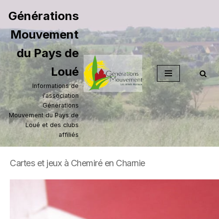
Générations
Aller
Mouvement
au
contenu
du Pays de
Loué
Informations de
l'association
Générations
Mouvement du Pays de
Loué et des clubs
affiliés
Cartes et jeux à Chemiré en Charnie