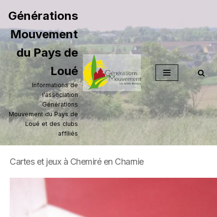
Générations
Aller
Mouvement
au
contenu
du Pays de
Loué
Informations de
l'association
Générations
Mouvement du Pays de
Loué et des clubs
affiliés
Cartes et jeux à Chemiré en Charnie