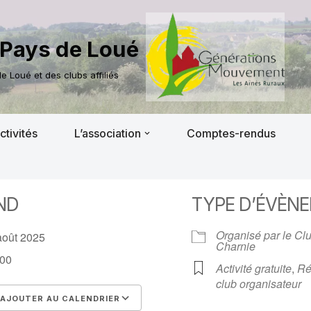
Pays de Loué
 Loué et des clubs affiliés
ctivités
L’association
Comptes-rendus
ND
TYPE D’ÉVÈN
Organisé par le Cl
août 2025
Charnie
00
Activité gratuite
,
Ré
club organisateur
AJOUTER AU CALENDRIER