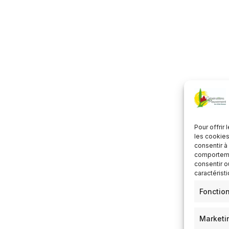
écharger ICS
Calendrier Google
Pour offrir
les cookies
consentir à
comportemen
consentir o
caractérist
Fonctio
Marketi