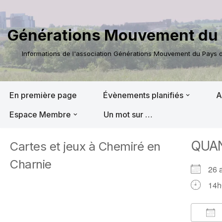
Aller
Générations Mouvement du 
au
contenu
Informations de l'association Générations Mouvement du Pays de
En première page
Évènements planifiés
A
Espace Membre
Un mot sur …
QUA
Cartes et jeux à Chemiré en
Charnie
26 
14h