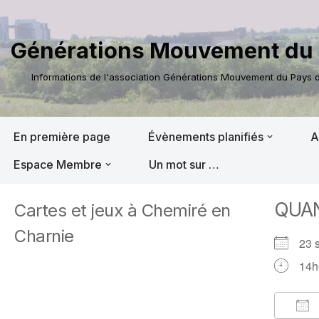
Aller
Générations Mouvement du 
au
contenu
Informations de l'association Générations Mouvement du Pays de
En première page
Évènements planifiés
A
Espace Membre
Un mot sur …
QUA
Cartes et jeux à Chemiré en
Charnie
23 
14h