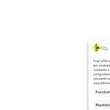
écharger ICS
Calendrier Google
Pour offrir
les cookies
consentir à
comportemen
consentir o
caractérist
Fonctio
Marketi