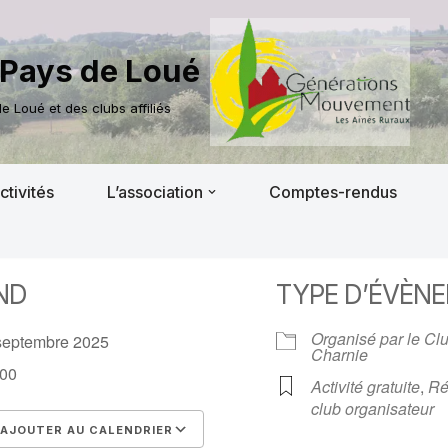
Pays de Loué
 Loué et des clubs affiliés
ctivités
L’association
Comptes-rendus
ND
TYPE D’ÉVÈN
Organisé par le Cl
septembre 2025
Charnie
00
Activité gratuite
,
Ré
club organisateur
AJOUTER AU CALENDRIER