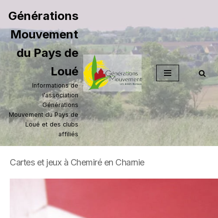
Générations
Aller
Mouvement
au
contenu
du Pays de
Loué
Informations de
l'association
Générations
Mouvement du Pays de
Loué et des clubs
affiliés
Cartes et jeux à Chemiré en Charnie