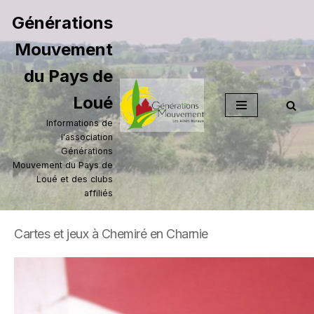
Générations
Aller
Mouvement
au
contenu
du Pays de
Loué
Informations de
l'association
Générations
Mouvement du Pays de
Loué et des clubs
affiliés
Cartes et jeux à Chemiré en Charnie