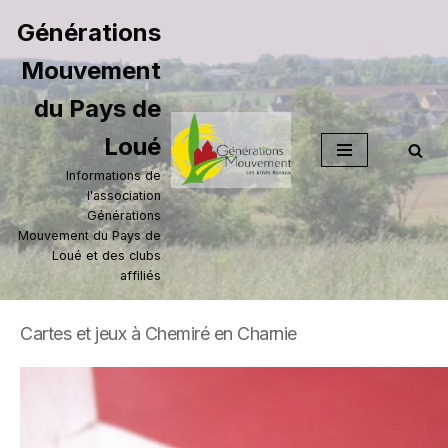
Générations
Aller
Mouvement
au
contenu
du Pays de
Loué
Informations de
l'association
Générations
Mouvement du Pays de
Loué et des clubs
affiliés
Cartes et jeux à Chemiré en Charnie