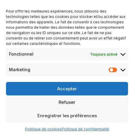
QUAND
Pour offrir les meilleures expériences, nous utilisons des
technologies telles que les cookies pour stocker et/ou accéder aux
19 février 2025
informations des appareils. Le fait de consentir à ces technologies
nous permettra de traiter des données telles que le comportement
14h00
de navigation ou les ID uniques sur ce site. Le fait de ne pas
consentir ou de retirer son consentement peut avoir un effet négatif
sur certaines caractéristiques et fonctions.
AJOUTER AU CALENDRIER
Fonctionnel
Toujours activé
Télécharger ICS
Calendrier Google
TYPE D’ÉVÈNEMENT
Marketing
Organisé par le Club de Chassillé
Réservé aux adhérents du club organisateur
Accepter
Refuser
Mentions légales
Politique de confidentialité
Enregistrer les préférences
Politique de cookies (UE)
Politique de cookies
Politique de confidentialité
Neve
| Propulsé par
WordPress