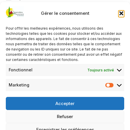
14h00 - 17h00
Gérer le consentement
AJOUTER AU CALENDRIER
Pour offrir les meilleures expériences, nous utilisons des
Télécharger ICS
Calendrier Google
technologies telles que les cookies pour stocker et/ou accéder aux
informations des appareils. Le fait de consentir à ces technologies
TYPE D’ÉVÈNEMENT
nous permettra de traiter des données telles que le comportement
de navigation ou les ID uniques sur ce site. Le fait de ne pas
Organisé par le Club de Crannes en Champagne
consentir ou de retirer son consentement peut avoir un effet négatif
sur certaines caractéristiques et fonctions.
Activité gratuite
,
Réservé aux adhérents du club
organisateur
Fonctionnel
Toujours activé
Marketing
Salle polyvalente
Atelier vannerie et travaux manuels le premier Jeudi du mois
Accepter
(une contribution pour l’achat du rotin est demandée)
Refuser
Mentions légales
Politique de confidentialité
Enregistrer les préférences