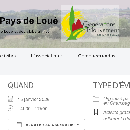
Pays de Loué
 Loué et des clubs affiliés
ctivités
L’association
Comptes-rendus
QUAND
TYPE D’É
Organisé par
15 janvier 2026
en Champag
14h00 - 17h00
Activité gratu
adhérents du
AJOUTER AU CALENDRIER