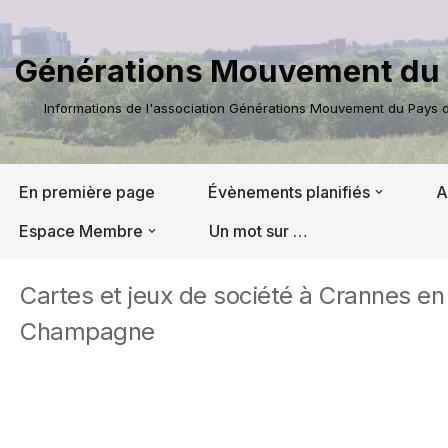
Aller
Générations Mouvement du 
au
contenu
Informations de l'association Générations Mouvement du Pays de
En première page
Évènements planifiés
A
Espace Membre
Un mot sur …
Cartes et jeux de société à Crannes en
Champagne