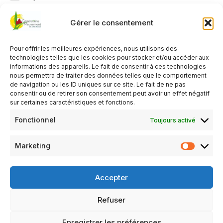
14h00 - 17h00
Gérer le consentement
AJOUTER AU CALENDRIER
Pour offrir les meilleures expériences, nous utilisons des
Télécharger ICS
Calendrier Google
technologies telles que les cookies pour stocker et/ou accéder aux
informations des appareils. Le fait de consentir à ces technologies
TYPE D’ÉVÈNEMENT
nous permettra de traiter des données telles que le comportement
de navigation ou les ID uniques sur ce site. Le fait de ne pas
Organisé par le Club de Crannes en Champagne
consentir ou de retirer son consentement peut avoir un effet négatif
sur certaines caractéristiques et fonctions.
Activité gratuite
,
Réservé aux adhérents du club
organisateur
Fonctionnel
Toujours activé
Marketing
Salle polyvalente
Atelier vannerie et travaux manuels le premier Jeudi du mois
Accepter
(une contribution pour l’achat du rotin est demandée)
Refuser
Mentions légales
Politique de confidentialité
Enregistrer les préférences