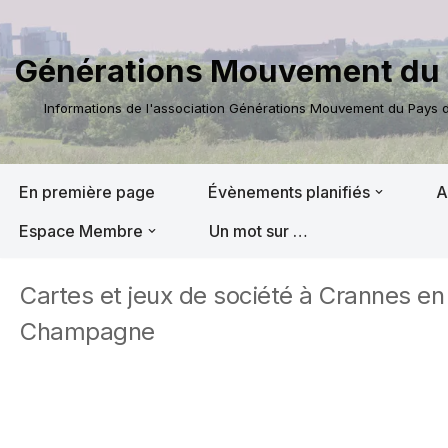
Aller
Générations Mouvement du 
au
contenu
Informations de l'association Générations Mouvement du Pays de
En première page
Évènements planifiés
A
Espace Membre
Un mot sur …
Cartes et jeux de société à Crannes en
Champagne