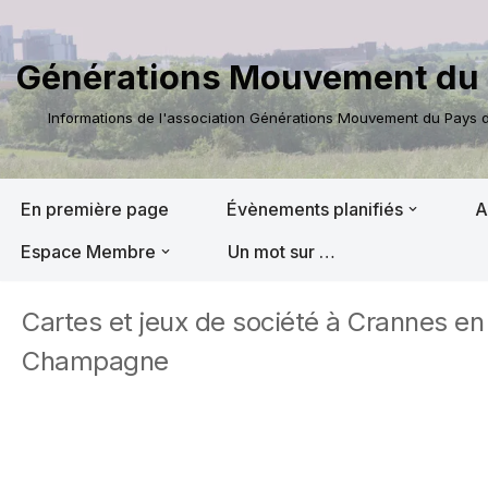
Aller
Générations Mouvement du 
au
contenu
Informations de l'association Générations Mouvement du Pays de
En première page
Évènements planifiés
A
Espace Membre
Un mot sur …
Cartes et jeux de société à Crannes en
Champagne