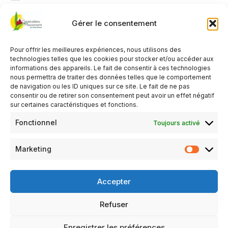
14h00 - 17h00
Gérer le consentement
AJOUTER AU CALENDRIER
Pour offrir les meilleures expériences, nous utilisons des
Télécharger ICS
Calendrier Google
technologies telles que les cookies pour stocker et/ou accéder aux
informations des appareils. Le fait de consentir à ces technologies
TYPE D’ÉVÈNEMENT
nous permettra de traiter des données telles que le comportement
de navigation ou les ID uniques sur ce site. Le fait de ne pas
Organisé par le Club de Crannes en Champagne
consentir ou de retirer son consentement peut avoir un effet négatif
sur certaines caractéristiques et fonctions.
Activité gratuite
,
Réservé aux adhérents du club
organisateur
Fonctionnel
Toujours activé
Marketing
Salle polyvalente
Atelier vannerie et travaux manuels le premier Jeudi du mois
Accepter
(une contribution pour l’achat du rotin est demandée)
Refuser
Mentions légales
Politique de confidentialité
Enregistrer les préférences