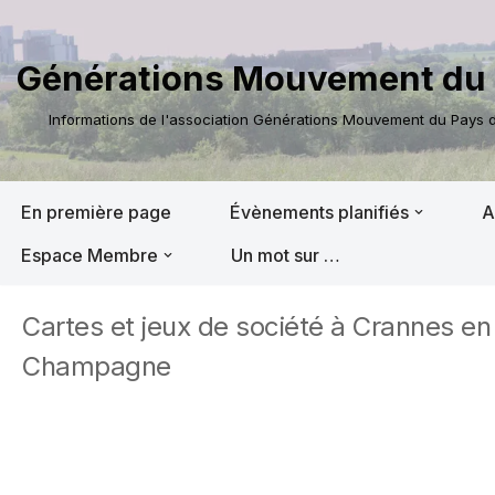
Aller
Générations Mouvement du 
au
contenu
Informations de l'association Générations Mouvement du Pays de
En première page
Évènements planifiés
A
Espace Membre
Un mot sur …
Cartes et jeux de société à Crannes en
Champagne