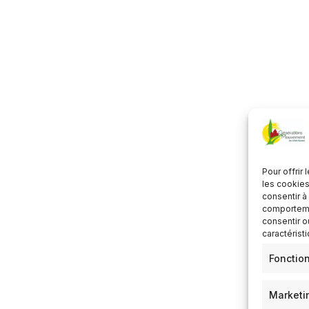
CS
Calendrier Google
iCalen
Pour offrir
les cookies
consentir à
comportemen
consentir o
caractérist
Fonctio
Marketi