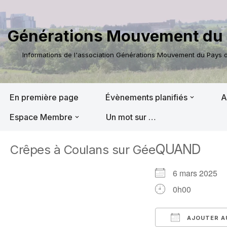
Aller
Générations Mouvement du 
au
contenu
Informations de l'association Générations Mouvement du Pays de
En première page
Évènements planifiés
A
Espace Membre
Un mot sur …
QUAND
Crêpes à Coulans sur Gée
6 mars 2025
0h00
AJOUTER A