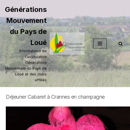
Générations
Aller
Mouvement
au
contenu
du Pays de
Loué
Informations de
l'association
Générations
Mouvement du Pays de
Loué et des clubs
affiliés
Déjeuner Cabaret à Crannes en champagne