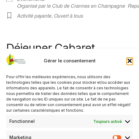
Organisé par le Club de Crannes en Champagne
Rep
Activité payante
,
Ouvert à tous
Déjeuner Cabaret
Gérer le consentement
12 ème édition
Pour offrir les meilleures expériences, nous utilisons des
Avec ses chanteurs, danseuses, et autres …
technologies telles que les cookies pour stocker et/ou accéder aux
informations des appareils. Le fait de consentir à ces technologies
Sans oublier notre fidèle animateur CLAUDE.
nous permettra de traiter des données telles que le comportement
de navigation ou les ID uniques sur ce site. Le fait de ne pas
consentir ou de retirer son consentement peut avoir un effet négatif
Rendez-vous à 12 heures dans la salle polyvalente.
sur certaines caractéristiques et fonctions.
Inscriptions limitées dès maintenant à
Fonctionnel
Toujours activé
ginettemoudar1@orange.fr (09 62 56 25 21)
Marketing