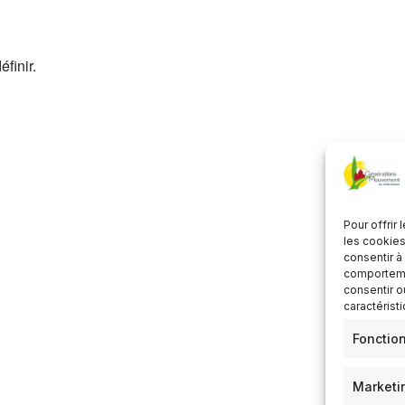
écharger ICS
Calendrier Google
finir.
Pour offrir
les cookies
consentir à
comportemen
consentir o
caractérist
Fonctio
Marketi