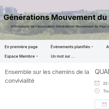
Aller
Générations Mouvement du 
au
contenu
Informations de l'association Générations Mouvement du Pays de
En première page
Évènements planifiés
A
Espace Membre
Un mot sur …
QUA
Ensemble sur les chemins de la
convivialité
22
Tou