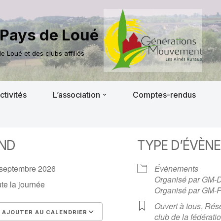
Pays de Loué
 Loué et des clubs affiliés
ctivités
L’association
Comptes-rendus
ND
TYPE D’ÉVÈN
 septembre 2026
Évènements
Organisé par GM-
te la journée
Organisé par GM-
Ouvert à tous
,
Rése
AJOUTER AU CALENDRIER
club de la fédérat