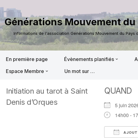
Aller
Générations Mouvement du 
au
contenu
Informations de l'association Générations Mouvement du Pays de
En première page
Évènements planifiés
A
Espace Membre
Un mot sur …
QUAND
Initiation au tarot à Saint
Denis d’Orques
5 juin 2
14h00 - 1
AJOUTE