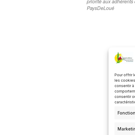
priorité aux adhérents 
er ICS
Calendrier Google
iC
PaysDeLoué
Pour offrir
les cookies
consentir à
comportemen
consentir o
caractérist
Fonctio
Marketi