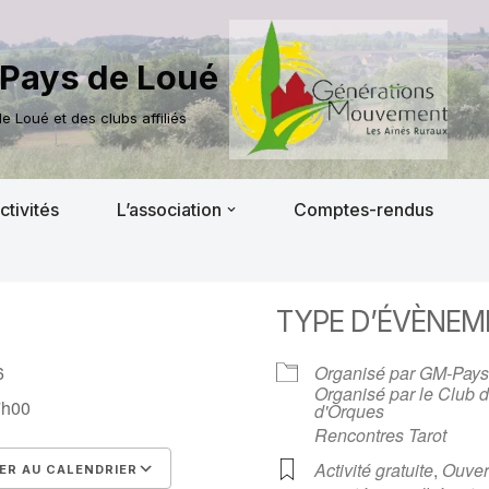
Pays de Loué
 Loué et des clubs affiliés
ctivités
L’association
Comptes-rendus
TYPE D’ÉVÈNEM
026
Organisé par GM-Pay
Organisé par le Club 
7h00
d'Orques
Rencontres Tarot
Activité gratuite
,
Ouver
R AU CALENDRIER