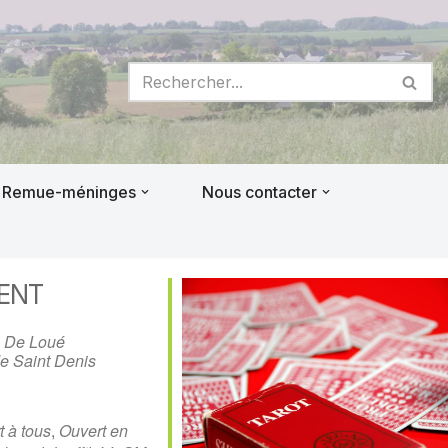
Remue-méninges
Nous contacter
ENT
s De Loué
de Saint Denis
t à tous
,
Ouvert en