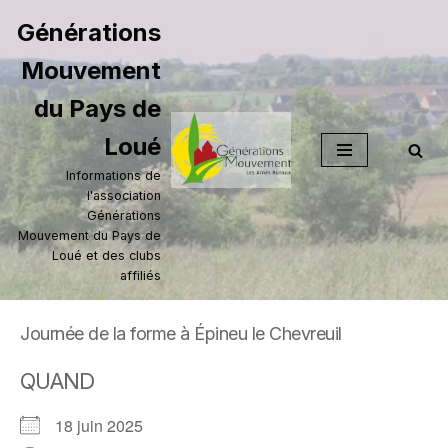
Générations
Aller
Mouvement
au
contenu
du Pays de
Loué
Informations de
l'association
Générations
Mouvement du Pays de
Loué et des clubs
affiliés
Journée de la forme à Épineu le Chevreuil
QUAND
18 juin 2025