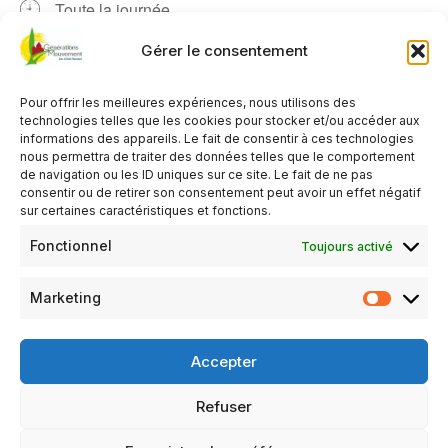
Toute la journée
Gérer le consentement
AJOUTER AU CALENDRIER
Télécharger ICS
Calendrier Google
Pour offrir les meilleures expériences, nous utilisons des
technologies telles que les cookies pour stocker et/ou accéder aux
TYPE D’ÉVÈNEMENT
informations des appareils. Le fait de consentir à ces technologies
nous permettra de traiter des données telles que le comportement
Évènements
Organisé par le Club d'Épineu le Chevreu
de navigation ou les ID uniques sur ce site. Le fait de ne pas
Organisé par le Club de Brains sur Gée
consentir ou de retirer son consentement peut avoir un effet négatif
sur certaines caractéristiques et fonctions.
Organisé par le Club de Chassillé
Organisé par le Club de Tassillé
Fonctionnel
Toujours activé
Réservé aux adhérents du club organisateur
Marketing
Organisée conjointement avec les clubs de Chassillé, Brain
sur Gée et Tassillé.
Accepter
Lieu de rencontre : Chassillé.
Refuser
Mentions légales
Politique de confidentialité